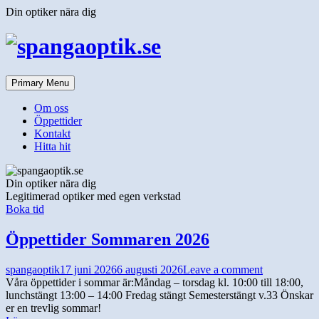
Skip
Din optiker nära dig
to
content
Primary Menu
Om oss
Öppettider
Kontakt
Hitta hit
Din optiker nära dig
Legitimerad optiker med egen verkstad
Boka tid
Öppettider Sommaren 2026
spangaoptik
17 juni 2026
6 augusti 2026
Leave a comment
Våra öppettider i sommar är:Måndag – torsdag kl. 10:00 till 18:00,
lunchstängt 13:00 – 14:00 Fredag stängt Semesterstängt v.33 Önskar
er en trevlig sommar!