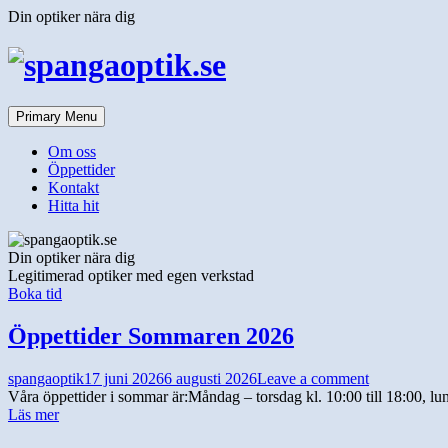
Skip
Din optiker nära dig
to
content
Primary Menu
Om oss
Öppettider
Kontakt
Hitta hit
Din optiker nära dig
Legitimerad optiker med egen verkstad
Boka tid
Öppettider Sommaren 2026
spangaoptik
17 juni 2026
6 augusti 2026
Leave a comment
Våra öppettider i sommar är:Måndag – torsdag kl. 10:00 till 18:00, l
Läs mer