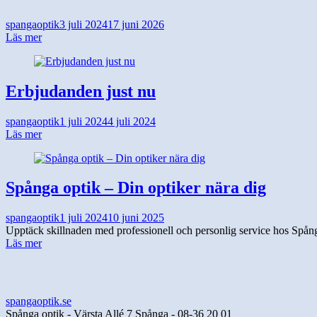
spangaoptik
3 juli 2024
17 juni 2026
Läs mer
Erbjudanden just nu
spangaoptik
1 juli 2024
4 juli 2024
Läs mer
Spånga optik – Din optiker nära dig
spangaoptik
1 juli 2024
10 juni 2025
Upptäck skillnaden med professionell och personlig service hos Spånga O
Läs mer
spangaoptik.se
Spånga optik - Värsta Allé 7 Spånga - 08-36 20 01